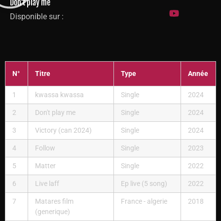
Don't play me
Disponible sur :
N°
Titre
Type
Année
1
kwassa kwassa
Single
2024
2
Don't play me
Single
2024
3
Victory (can 2024)
Single
2024
4
Follow
Single
2023
5
Matter
Single
2022
6
Live laff
Ep live (5 song)
2022
7
Matares film
France - algerie
2018
(generique)