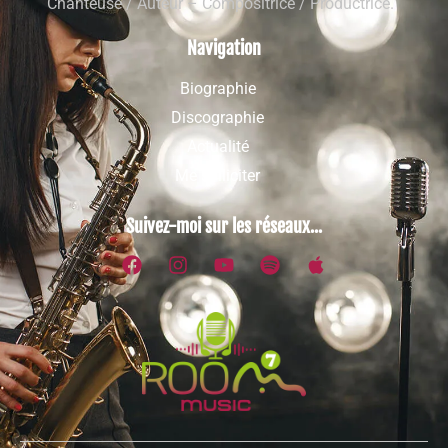
Chanteuse / Auteur – Compositrice / Productrice.
Navigation
Biographie
Discographie
Actualité
Me solliciter
Suivez-moi sur les réseaux...