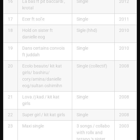
16
La bas ft pit baccardi ,
Single
2012
krotal
17
Ecer ft sol’e
Single
2011
18
Hold on sister ft
Sigle (hhd)
2010
danielle eog
19
Dans certains convois
Single
2010
ft juddah
20
Ecolo beaute/ kit kat
Single (collectif)
2008
girls/ bashiru/
cory/amina/danielle
eog/sultan oshimihn
21
Lova /j kad / kit kat
Single
2008
girls
22
Super girl / kit kat girls
Single
2008
23
Maxi single
3 songs / collabo
2003
with rollx and
tezano ‘s sister