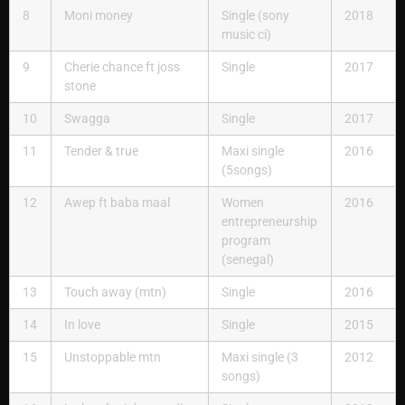
8
Moni money
Single (sony
2018
music ci)
9
Cherie chance ft joss
Single
2017
stone
10
Swagga
Single
2017
11
Tender & true
Maxi single
2016
(5songs)
12
Awep ft baba maal
Women
2016
entrepreneurship
program
(senegal)
13
Touch away (mtn)
Single
2016
14
In love
Single
2015
15
Unstoppable mtn
Maxi single (3
2012
songs)